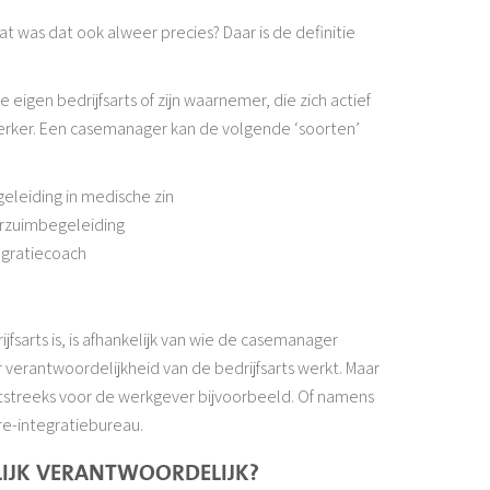
t was dat ook alweer precies? Daar is de definitie
eigen bedrijfsarts of zijn waarnemer, die zich actief
ker. Een casemanager kan de volgende ‘soorten’
leiding in medische zin
erzuimbegeleiding
egratiecoach
sarts is, is afhankelijk van wie de casemanager
 verantwoordelijkheid van de bedrijfsarts werkt. Maar
htstreeks voor de werkgever bijvoorbeeld. Of namens
 re-integratiebureau.
NLIJK VERANTWOORDELIJK?