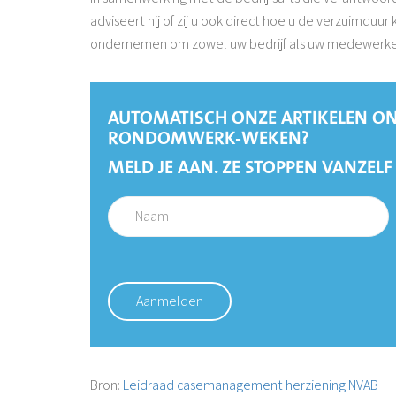
adviseert hij of zij u ook direct hoe u de verzuimduur
ondernemen om zowel uw bedrijf als uw medewerker z
AUTOMATISCH ONZE ARTIKELEN ON
RONDOMWERK-WEKEN?
MELD JE AAN. ZE STOPPEN VANZELF
Bron:
Leidraad casemanagement herziening NVAB