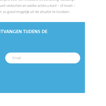
 kunt verkorten en welke acties u kunt – of moet –
o goed mogelijk uit de situatie te loodsen.
TVANGEN TIJDENS DE