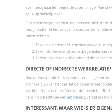
Even terug naar het begin; de casemanager. Wie of wa
gelukkig duidelijk over.
Een casemanager is een tussenpersoon, niet zijnde de 
bezighoudt met het verzuimproces van een medewer
taken hebben:
Taken die onderdeel uitmaken van verzuimbege
Taken als bewaker of procesbegeleider van v
Andere taken zoals bijvoorbeeld die van reïnt
DIRECTE OF INDIRECTE WERKRELATIE?
Hoe de werkrelatie tussen een casemanager en bedrijf
inschakelt. Zo kan het zijn dat de casemanager onder
kan hij of zij ook namens ‘een derde’ handelen. Rec
hem in opdracht van een
arbodienst
, verzekeraar of
INTERESSANT. MAAR WIE IS ER EIGE