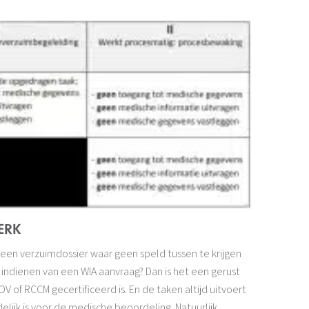
ERK
een verzuimdossier waar geen speld tussen te krijgen
t indienen van een WIA aanvraag? Dan is het een gerust
of RCCM gecertificeerd is. En de taken altijd uitvoert
lijk is voor de medische beoordeling. Natuurlijk