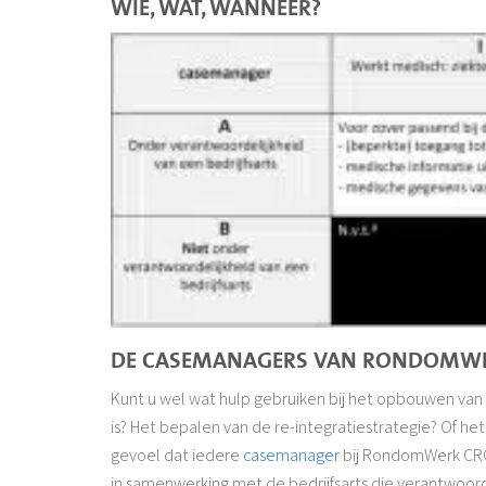
WIE, WAT, WANNEER?
DE CASEMANAGERS VAN RONDOMW
Kunt u wel wat hulp gebruiken bij het opbouwen van 
is? Het bepalen van de re-integratiestrategie? Of he
gevoel dat iedere
casemanager
bij RondomWerk CROV 
in samenwerking met de bedrijfsarts die verantwoorde