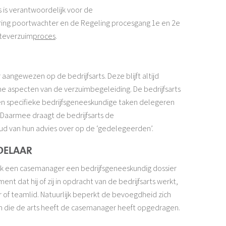
s is verantwoordelijk voor de
ring poortwachter en de Regeling procesgang 1e en 2e
kteverzuim
proces
.
aangewezen op de bedrijfsarts. Deze blijft altijd
e aspecten van de verzuimbegeleiding. De bedrijfsarts
n specifieke bedrijfsgeneeskundige taken delegeren
Daarmee draagt de bedrijfsarts de
ud van hun advies over op de ‘gedelegeerden’.
DELAAR
k een casemanager een bedrijfsgeneeskundig dossier
 dat hij of zij in opdracht van de bedrijfsarts werkt,
f teamlid. Natuurlijk beperkt de bevoegdheid zich
en die de arts heeft de casemanager heeft opgedragen.