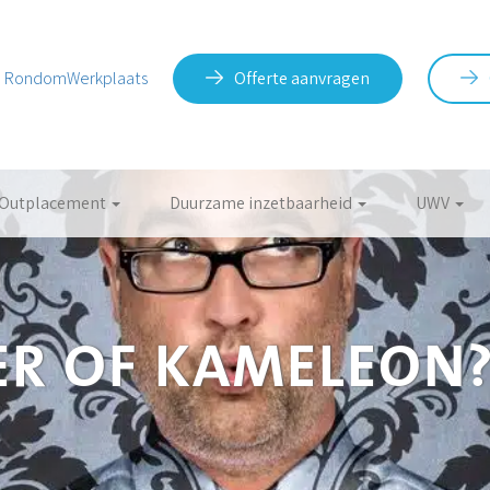
RondomWerkplaats
Offerte aanvragen
Outplacement
Duurzame inzetbaarheid
UWV
R OF KAMELEON