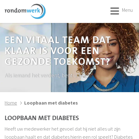
Menu
EEN VITAAL TEAM DAT
KLAAR IS VOOR EEN
GEZONDE TOEKOMST?
Als iemand het verdient, bent u het.
Home
Loopbaan met diabetes
LOOPBAAN MET DIABETES
Heeft uw medewerker het gevoel dat hij niet alles uit zijn
loopbaan haalt en dat diabetes hierin een rol speelt? Diabetes