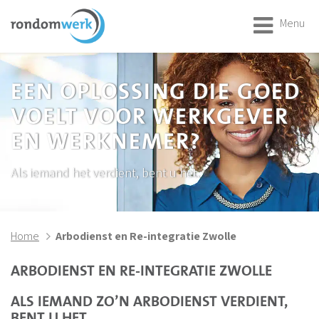
Menu
EEN OPLOSSING DIE GOED
VOELT VOOR WERKGEVER
EN WERKNEMER?
Als iemand het verdient, bent u het.
Home
Arbodienst en Re-integratie Zwolle
ARBODIENST EN RE-INTEGRATIE ZWOLLE
ALS IEMAND ZO’N ARBODIENST VERDIENT,
BENT U HET.