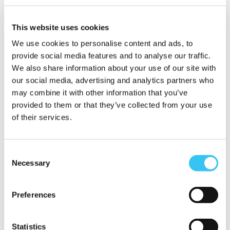
This website uses cookies
We use cookies to personalise content and ads, to
provide social media features and to analyse our traffic.
We also share information about your use of our site with
17-09-2025
our social media, advertising and analytics partners who
BLIJE MEDEWERKERS BLIJVEN: ZO MAAK JE
may combine it with other information that you’ve
HET VERSCHIL
provided to them or that they’ve collected from your use
Goede mensen behouden voor je organisatie? Het begint
of their services.
bij aandacht. Medewerk...
Consent
Necessary
Selection
Preferences
Statistics