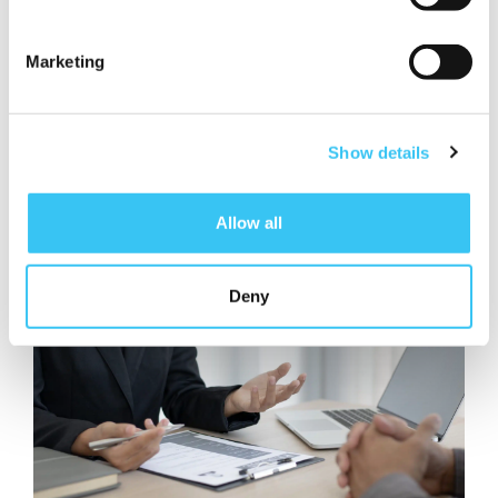
Marketing
17-09-2025
BLIJE MEDEWERKERS BLIJVEN: ZO MAAK JE
HET VERSCHIL
Show details
Goede mensen behouden voor je organisatie? Het begint
bij aandacht. Medewerk...
Allow all
Deny