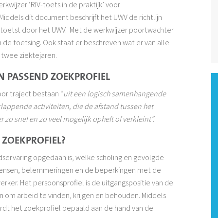
wijzer ‘RIV-toets in de praktijk’ voor
iddels dit document beschrijft het UWV de richtlijn
etoetst door het UWV. Met de werkwijzer poortwachter
 de toetsing. Ook staat er beschreven wat er van alle
 twee ziektejaren.
N PASSEND ZOEKPROFIEL
r traject bestaan “
uit een logisch samenhangende
lappende activiteiten, die de afstand tussen het
zo snel en zo veel mogelijk opheft of verkleint”.
 ZOEKPROFIEL?
dservaring opgedaan is, welke scholing en gevolgde
 wensen, belemmeringen en de beperkingen met de
r. Het persoonsprofiel is de uitgangspositie van de
 om arbeid te vinden, krijgen en behouden. Middels
ordt het zoekprofiel bepaald aan de hand van de