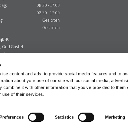
dag:
08:30 - 17:00
08:30 - 17:00
g:
Gesloten
:
Gesloten
jk 40
, Oud Gastel
and
maps route
s
ise content and ads, to provide social media features and to an
rmation about your use of our site with our social media, advertis
 combine it with other information that you’ve provided to them o
 use of their services.
Preferences
Statistics
Marketing
Privacybeleid
Klachtenbeleid
Algemene voorwaarden