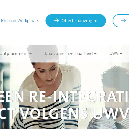
RondomWerkplaats
Offerte aanvragen
Outplacement
Duurzame inzetbaarheid
UWV
EEN RE-INTEGRAT
ECT VOLGENS UW