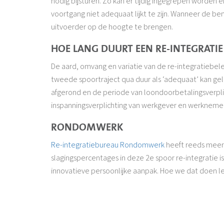
nodig bijsturen. Zo kan er tijdig ingegrepen worden
voortgang niet adequaat lijkt te zijn. Wanneer de b
uitvoerder op de hoogte te brengen.
HOE LANG DUURT EEN RE-INTEGRATIE
De aard, omvang en variatie van de re-integratieb
tweede spoortraject qua duur als ‘adequaat’ kan gel
afgerond en de periode van loondoorbetalingsverplichti
inspanningsverplichting van werkgever en werkneme
RONDOMWERK
Re-integratiebureau Rondomwerk
heeft reeds meer d
slagingspercentages in deze 2e spoor re-integratie 
innovatieve persoonlijke aanpak. Hoe we dat doen l