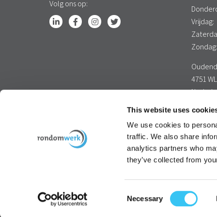
Volg ons op:
Donder
Vrijdag:
Zaterda
Zondag
Oudendi
4751 WL
Nederl
Google 
This website uses cookie
We use cookies to personal
traffic. We also share info
analytics partners who may
they’ve collected from your
Consent
Necessary
Re-integratiebureau RondomWerk
Sitemap
Cookies
Selection