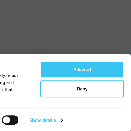
Allow all
alyse our
ing and
Deny
r that
Show details
Online Marketing Bureau
360 DGTL