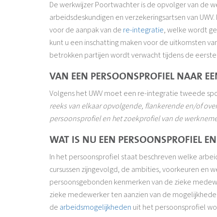
De werkwijzer Poortwachter is de opvolger van de werk
arbeidsdeskundigen en verzekeringsartsen van UWV. M
voor de aanpak van de
re-integratie
, welke wordt g
kunt u een inschatting maken voor de uitkomsten van
betrokken partijen wordt verwacht tijdens de eerste
VAN EEN PERSOONSPROFIEL NAAR EE
Volgens het UWV moet een re-integratie tweede spoo
reeks van elkaar opvolgende, flankerende en/of over
persoonsprofiel en het zoekprofiel van de werknemer 
WAT IS NU EEN PERSOONSPROFIEL EN
In het persoonsprofiel staat beschreven welke arbei
cursussen zijngevolgd, de ambities, voorkeuren en
persoonsgebonden kenmerken van de zieke medewerke
zieke medewerker ten aanzien van de mogelijkheden
de
arbeidsmogelijkheden
uit het persoonsprofiel w