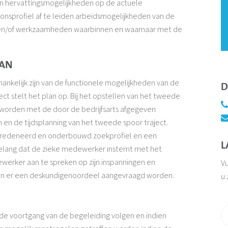
n hervattingsmogelijkheden op de actuele
oonsprofiel af te leiden arbeidsmogelijkheden van de
 en/of werkzaamheden waarbinnen en waarnaar met de
LAN
afhankelijk zijn van de functionele mogelijkheden van de
D
ct stelt het plan op. Bij het opstellen van het tweede
 worden met de door de bedrijfsarts afgegeven
n en de tijdsplanning van het tweede spoor traject.
beredeneerd en onderbouwd zoekprofiel en een
L
belang dat de zieke medewerker instemt met het
werker aan te spreken op zijn inspanningen en
Vu
kan er een deskundigenoordeel aangevraagd worden.
u 
de voortgang van de begeleiding volgen en indien