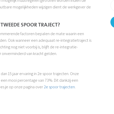
 en mogelijk maatregelen getroffen worden indien de
enutbare mogelijkheden wijzigen dient de werkgever de
 TWEEDE SPOOR TRAJECT?
elemmerende factoren bepalen de mate waarin een
den. Ook wanneer een adequaat re-integratietraject is
ng nog niet voorbij is, blijft de re-integratie-
r onverminderd van kracht gelden.
an 15 jaar ervaring in 2e spoor trajecten. Onze
is een mooi percentage van 73%. Dit dankzij een
ees je op onze pagina over
2e spoor trajecten
.