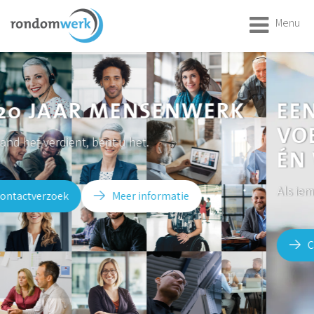
Menu
EEN OPLOSSING DIE GOE
VOELT VOOR WERKGEVER
ÉN WERKNEMER?
Als iemand het verdient, bent u het.
Contactverzoek
Meer informatie