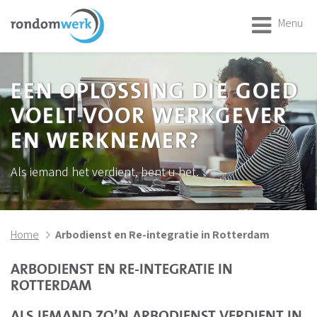
Menu
EEN OPLOSSING DIE GOED
VOELT VOOR WERKGEVER
EN WERKNEMER?
Als iemand het verdient, bent u het.
Home
Arbodienst en Re-integratie in Rotterdam
ARBODIENST EN RE-INTEGRATIE IN
ROTTERDAM
ALS IEMAND ZO’N ARBODIENST VERDIENT IN