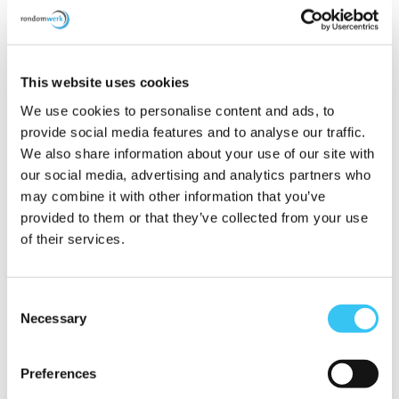
This website uses cookies
We use cookies to personalise content and ads, to
provide social media features and to analyse our traffic.
We also share information about your use of our site with
our social media, advertising and analytics partners who
may combine it with other information that you’ve
17-09-2025
provided to them or that they’ve collected from your use
BLIJE MEDEWERKERS BLIJVEN: ZO MAAK JE
of their services.
HET VERSCHIL
Goede mensen behouden voor je organisatie? Het begint
bij aandacht. Medewerk...
Consent
Necessary
Selection
Preferences