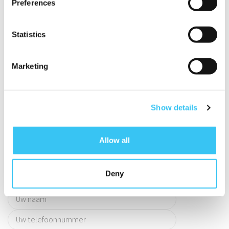
Preferences
Zeer klantvriendelijk.
Statistics
Marketing
73% Plaatsingspercentage.
Show details
LAAT U TERUGBELLEN
Allow all
Vul uw naam en telefoonnummer in en wij bellen
u zo spoedig mogelijk terug!
Deny