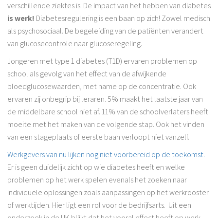
verschillende ziektes is. De impact van het hebben van diabetes
is werk!
Diabetesregulering is een baan op zich! Zowel medisch
als psychosociaal. De begeleiding van de patiënten verandert
van glucosecontrole naar glucoseregeling.
Jongeren met type 1 diabetes (T1D) ervaren problemen op
school als gevolg van het effect van de afwijkende
bloedglucosewaarden, met name op de concentratie. Ook
ervaren zij onbegrip bij leraren. 5% maakt het laatste jaar van
de middelbare school niet af. 11% van de schoolverlaters heeft
moeite met het maken van de volgende stap. Ook het vinden
van een stageplaats of eerste baan verloopt niet vanzelf.
Werkgevers van nu lijken nog niet voorbereid op de toekomst.
Er is geen duidelijk zicht op wie diabetes heeft en welke
problemen op het werk spelen evenals het zoeken naar
individuele oplossingen zoals aanpassingen op het werkrooster
of werktijden. Hier ligt een rol voor de bedrijfsarts. Uit een
onderzoek in de UK blijkt dat het vooral effect heeft op werk,