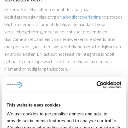
Zeker weten. Niet alleen omdat de vraag naar
bedrijfsgeneeskundige zorg en
arbodienstverlening
nog steeds
blijft toenemen. Of omdat de blijvende aandacht voor
verzuimbegeleiding, meer aandacht voor preventie en
duurzame inzetbaarheid van medewerkers die steeds later
met pensioen gaan, meer werk betekenen voor bedrijfsartsen
en arbodiensten. En last but not least: re-integratie is nooit
gebaat bij een lange wachttijd. Uiteindelijk wil nu eenmaal
niemand onnodig lang thuiszitten…
AUTOMATISCH ONZE ARTIKELEN
ONTVANGEN TIJDENS DE
This website uses cookies
RONDOMWERK-WEKEN?
We use cookies to personalise content and ads, to
MELD JE AAN. ZE STOPPEN VANZELF
provide social media features and to analyse our traffic.
We also share information about your use of our site with