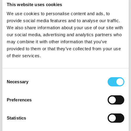
onbevooroordeelde blik naar hoe de behoeften binnen uw
This website uses cookies
organisatie matchen met wat uw zieke medewerkers nog wel
We use cookies to personalise content and ads, to
kunnen. Of bekijk de mogelijkheid om mensen met een afstand
provide social media features and to analyse our traffic.
tot de arbeidsmarkt te begeleiden naar werk binnen uw
We also share information about your use of our site with
organisatie.
our social media, advertising and analytics partners who
may combine it with other information that you’ve
Zorg u dat medewerkers op de juiste functie zitten
provided to them or that they’ve collected from your use
Het functioneren en de
loopbaanontwikkeling
van uw
of their services.
medewerkers in beeld brengen – en hen te stimuleren zich
blijvend te ontwikkelen – zijn kansrijke tools om te voorkomen
Consent
dat zij ongewild uitstromen te beperken en hun productiviteit
Necessary
Selection
te verhogen. Ook hier heeft u het nieuwe kabinet in uw kampje:
het stelt middels het STAP budget € 1.000 per jaar beschikbaar
Preferences
voor scholing.
VRAGEN RONDOMWERK?
Statistics
Kunt u hulp gebruiken bij het inslaan van een