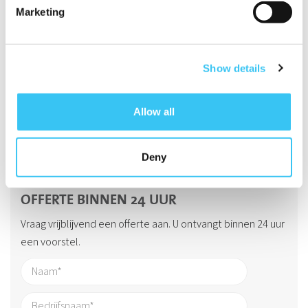
toekomstbestendige richting. Wilt u eens op een andere
Marketing
manier naar de inzet van uw medewerkers kijken? Of met
andere ogen naar de toekomst van (de mensen in) uw
organisatie kijken? Neem gerust
contact
op met een van de
Show details
andere re-integratie specialisten van RondomWerk.
Allow all
Deny
OFFERTE BINNEN 24 UUR
Vraag vrijblijvend een offerte aan. U ontvangt binnen 24 uur
een voorstel.