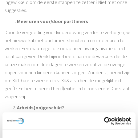
Ingewikkeld om de eerste stappen te zetten? Niet met onze
suggesties.
Meer uren voor/door parttimers
Door de vergoeding voor kinderopvang verder te verhogen, wil
het nieuwe kabinet parttimers stimuleren om meer uren te
werken. Een maatregel die ook binnen uw organisatie direct
lucht kan geven. Denk bijvoorbeeld aan medewerkers die de
keuze maken om drie dagen te werken zodat ze de overige
dagen voor hun kinderen kunnen zorgen. Zouden zij bereid zijn
om 3×10 uur te werken i.p.v. 3×8 als u hen de mogelijkheid
geeft? En bent u bereid hen flexibel in te roosteren? Dan staat
vragen vrij.
Arbeids(on)geschikt?
Ook het creëren van passende taken (binnen functies) voor
arbeidsongeschikte medewerkers binnen het
eerste spoor
kan
helpen alle hens aan dek te houden. Kijk eens met een