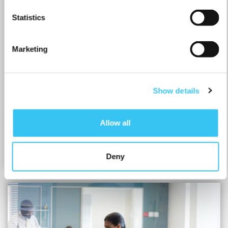
Statistics
Marketing
Show details
OUTPLACEMENT
Succes (vrijwel) verzekerd! Met een
Allow all
plaatsingspercentage van maar liefst 73%. Lees hier...
Deny