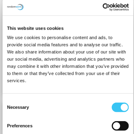
This website uses cookies
We use cookies to personalise content and ads, to
provide social media features and to analyse our traffic.
We also share information about your use of our site with
REINTEGRATIE
our social media, advertising and analytics partners who
may combine it with other information that you’ve provided
Zo snel mogelijk bekijken wat nog wél kan. Dat is
to them or that they’ve collected from your use of their
misschien wel het allerbelangrijkst...
services.
Consent
Necessary
Selection
Preferences