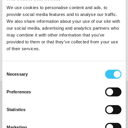
We use cookies to personalise content and ads, to
Zeer klantvriendelijk.
provide social media features and to analyse our traffic.
We also share information about your use of our site with
our social media, advertising and analytics partners who
may combine it with other information that you’ve
provided to them or that they’ve collected from your use
73% Plaatsingspercentage.
of their services.
Consent
Necessary
Selection
Preferences
KUNNEN WIJ U ERGENS MEE HELPEN?
Statistics
Wij helpen u graag verder als u vragen heeft of een
afspraak wilt inplannen met een van onze collega's.
Marketing