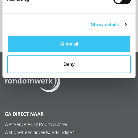
085 - 040 25 99
Contactverzoek
Show details
Allow all
Deny
GA DIRECT NAAR
Wet Verbetering Poortwachter
Wat doet een arbeidsdeskundige?