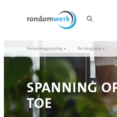
Verzuimbegeleiding
Re-integratie
SPANNING O
TOE