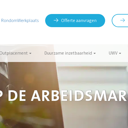
RondomWerkplaats
Offerte aanvragen
Outplacement
Duurzame inzetbaarheid
UWV
P DE ARBEIDSMAR