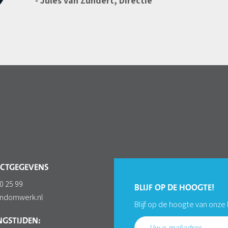
- Jules van Zundert, Directie
CTGEGEVENS
0 25 99
BLIJF OP DE HOOGTE!
ondomwerk.nl
Blijf op de hoogte van onze
GSTIJDEN: