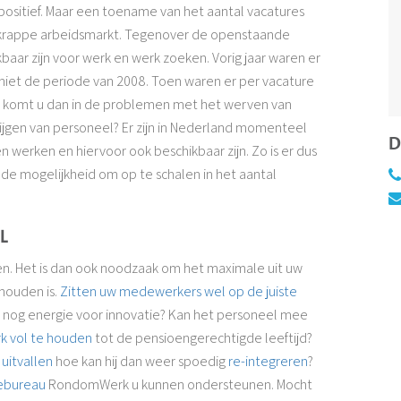
ositief. Maar een toename van het aantal vacatures
 krappe arbeidsmarkt. Tegenover de openstaande
aar zijn voor werk en werk zoeken. Vorig jaar waren er
g niet de periode van 2008. Toen waren er per vacature
zet komt u dan in de problemen met het werven van
ijgen van personeel? Er zijn in Nederland momenteel
D
n werken en hiervoor ook beschikbaar zijn. Zo is er dus
de mogelijkheid om op te schalen in het aantal
L
n. Het is dan ook noodzaak om het maximale uit uw
 houden is.
Zitten uw medewerkers wel op de juiste
er nog energie voor innovatie? Kan het personeel mee
k vol te houden
tot de pensioengerechtigde leeftijd?
 uitvallen
hoe kan hij dan weer spoedig
re-integreren
?
iebureau
RondomWerk u kunnen ondersteunen. Mocht