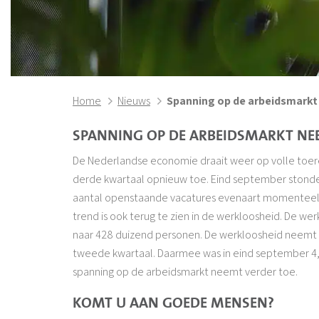
Home
Nieuws
Spanning op de arbeidsmarkt
SPANNING OP DE ARBEIDSMARKT NE
De Nederlandse economie draait weer op volle toer
derde kwartaal opnieuw toe. Eind september stonden
aantal openstaande vacatures evenaart momenteel 
trend is ook terug te zien in de werkloosheid. De wer
naar 428 duizend personen. De werkloosheid neemt
tweede kwartaal. Daarmee was in eind september 4
spanning op de arbeidsmarkt neemt verder toe.
KOMT U AAN GOEDE MENSEN?