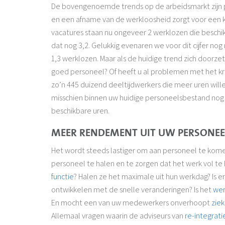
De bovengenoemde trends op de arbeidsmarkt zijn p
en een afname van de werkloosheid zorgt voor een
vacatures staan nu ongeveer 2 werklozen die beschikb
dat nog 3,2. Gelukkig evenaren we voor dit cijfer no
1,3 werklozen. Maar als de huidige trend zich door
goed personeel? Of heeft u al problemen met het kr
zo’n 445 duizend deeltijdwerkers die meer uren wille
misschien binnen uw huidige personeelsbestand nog 
beschikbare uren.
MEER RENDEMENT UIT UW PERSONEE
Het wordt steeds lastiger om aan personeel te kome
personeel te halen en te zorgen dat het werk vol te
functie
? Halen ze het maximale uit hun werkdag? Is 
ontwikkelen met de snelle veranderingen? Is het
wer
En mocht een van uw medewerkers onverhoopt
ziek
Allemaal vragen waarin de adviseurs van
re-integrat