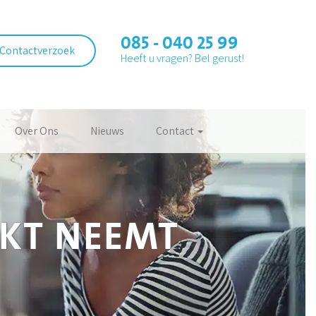
085 - 040 25 99
Contactverzoek
Heeft u vragen? Bel gerust!
Over Ons
Nieuws
Contact
KT NEEMT