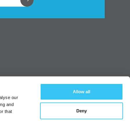
Allow all
alyse our
ing and
Deny
r that