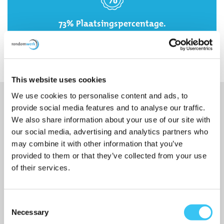
73% Plaatsingspercentage.
This website uses cookies
We use cookies to personalise content and ads, to
provide social media features and to analyse our traffic.
We also share information about your use of our site with
KUNNEN WIJ U ERGENS MEE HELPEN?
our social media, advertising and analytics partners who
Wij helpen u graag verder als u vragen heeft of een
may combine it with other information that you’ve
provided to them or that they’ve collected from your use
afspraak wilt inplannen met een van onze collega's.
of their services.
085 - 040 25 99
Consent
Contactverzoek
Necessary
Selection