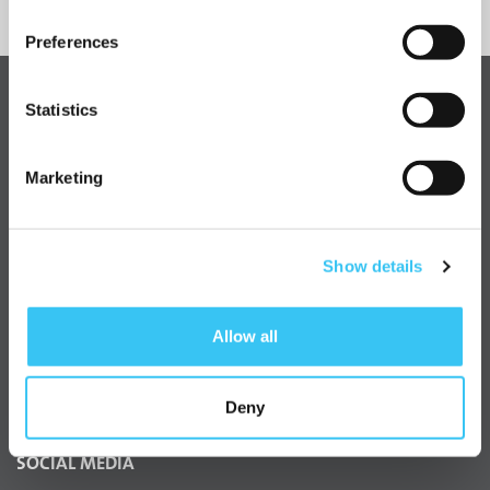
Preferences
Statistics
Marketing
Show details
GA DIRECT NAAR
Wet Verbetering Poortwachter
Allow all
Wat doet een arbeidsdeskundige?
Verschil bedrijfsarts en arboarts
Onze vacatures
Deny
SOCIAL MEDIA