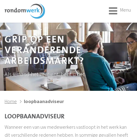
Menu
GRIP OP EEN
VERANDERENDE
ARBEIDSMARKT?
Als iemand het verdient, bent u het.
Home
loopbaanadviseur
LOOPBAANADVISEUR
Wanneer een van uw medewerkers vastloopt in het werk kan
dit verschillende redenen hebben. In sommige gevallen heeft