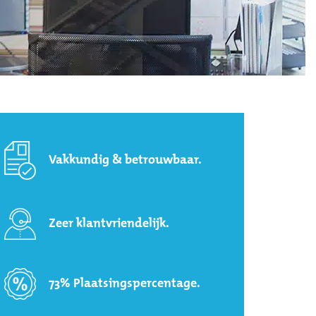
Vakkundig & betrouwbaar.
Zeer klantvriendelijk.
73% Plaatsingspercentage.