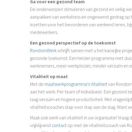
Ga voor een gezond team
De onderwerpen stimuleren van gezond en veilig wer
aanpakken van werkstress en ongewenst gedrag op he
inzetten voor het bevorderen van werkend leren, b
medewerkers.
Een gezond perspectief op de toekomst
RondomWerk
schrijft samen met u het kansrijke proj
gezonde toekomst. Een helder programma met duidel
werknemers, meer werkplezier, minder verzuim en ee
Vitaliteit op maat
Met de
maatwerkprogramma’s Vitaliteit
van RondomW
aan het werk. Per team of individueel. Een gezond
laag verzuim en hogere productiviteit. Met vragenli
vitaliteitscoaches stap voor stap aan de slag. Want w
Maak ook werk van vitaliteit in uw organisatie! Vraa
vrijblijvend
contact
op met de vitaliteitscoach van R