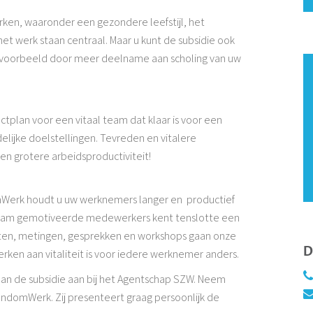
ken, waaronder een gezondere leefstijl, het
t werk staan centraal. Maar u kunt de subsidie ook
ijvoorbeeld door meer deelname aan scholing van uw
ectplan voor een vitaal team dat klaar is voor een
ijke doelstellingen. Tevreden en vitalere
n grotere arbeidsproductiviteit!
erk houdt u uw werknemers langer en productief
 team gemotiveerde medewerkers kent tenslotte een
jsten, metingen, gesprekken en workshops gaan onze
D
erken aan vitaliteit is voor iedere werknemer anders.
g dan de subsidie aan bij het Agentschap SZW. Neem
ondomWerk. Zij presenteert graag persoonlijk de