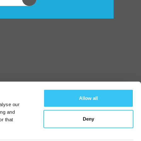
Allow all
alyse our
ing and
Deny
r that