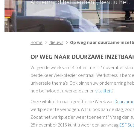
Als iemand het verdient, bent u het.
Home
Nieuws
Op weg naar duurzame inzet
OP WEG NAAR DUURZAME INZETBAA
Volgende week van 14 tot en met 17 november staat
derde keer Werkplezier centraal. Werkstress is beroe
universele thema’s. Ook binnen uw onderneming hebb
hoe beïnvloedt u werkplezier en
vitaliteit
?
Onze vitaliteitscoach geeft in de Week van
Duurzame
werkplezier te verhogen. Wilt u ook aan de slag, zo
Zodat het werkplezier weer toeneemt? Vraag dan sub
25 november 2016 kunt u weer een aanvraag
ESF Su