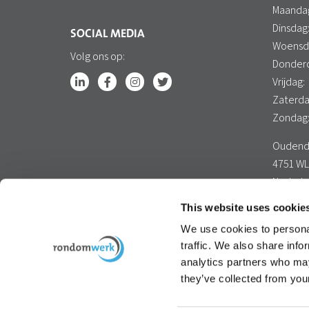
Maanda
Dinsdag
SOCIAL MEDIA
Woensd
Volg ons op:
Donder
Vrijdag:
Zaterda
Zondag
Oudendi
4751 WL
Nederl
Google 
This website uses cookie
We use cookies to personal
traffic. We also share info
analytics partners who may
they’ve collected from your